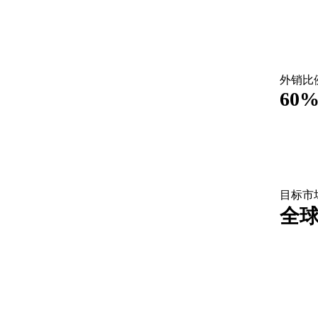
外销比
60
目标市
全